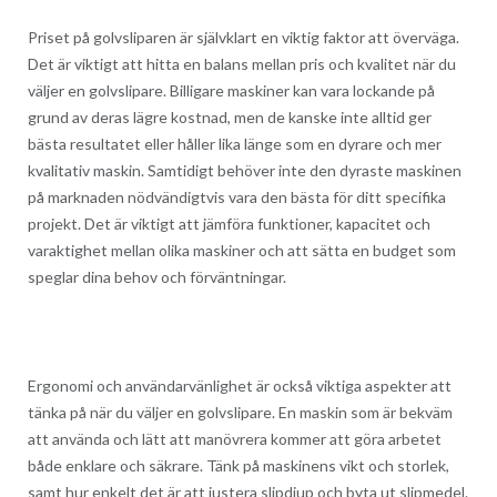
Priset på golvsliparen är självklart en viktig faktor att överväga.
Det är viktigt att hitta en balans mellan pris och kvalitet när du
väljer en golvslipare. Billigare maskiner kan vara lockande på
grund av deras lägre kostnad, men de kanske inte alltid ger
bästa resultatet eller håller lika länge som en dyrare och mer
kvalitativ maskin. Samtidigt behöver inte den dyraste maskinen
på marknaden nödvändigtvis vara den bästa för ditt specifika
projekt. Det är viktigt att jämföra funktioner, kapacitet och
varaktighet mellan olika maskiner och att sätta en budget som
speglar dina behov och förväntningar.
Ergonomi och användarvänlighet är också viktiga aspekter att
tänka på när du väljer en golvslipare. En maskin som är bekväm
att använda och lätt att manövrera kommer att göra arbetet
både enklare och säkrare. Tänk på maskinens vikt och storlek,
samt hur enkelt det är att justera slipdjup och byta ut slipmedel.