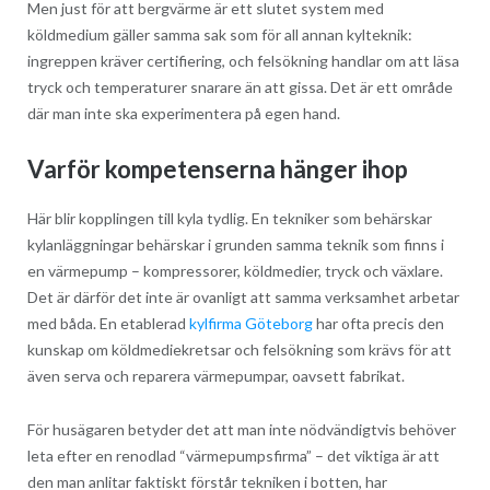
Men just för att bergvärme är ett slutet system med
köldmedium gäller samma sak som för all annan kylteknik:
ingreppen kräver certifiering, och felsökning handlar om att läsa
tryck och temperaturer snarare än att gissa. Det är ett område
där man inte ska experimentera på egen hand.
Varför kompetenserna hänger ihop
Här blir kopplingen till kyla tydlig. En tekniker som behärskar
kylanläggningar behärskar i grunden samma teknik som finns i
en värmepump – kompressorer, köldmedier, tryck och växlare.
Det är därför det inte är ovanligt att samma verksamhet arbetar
med båda. En etablerad
kylfirma Göteborg
har ofta precis den
kunskap om köldmediekretsar och felsökning som krävs för att
även serva och reparera värmepumpar, oavsett fabrikat.
För husägaren betyder det att man inte nödvändigtvis behöver
leta efter en renodlad “värmepumpsfirma” – det viktiga är att
den man anlitar faktiskt förstår tekniken i botten, har