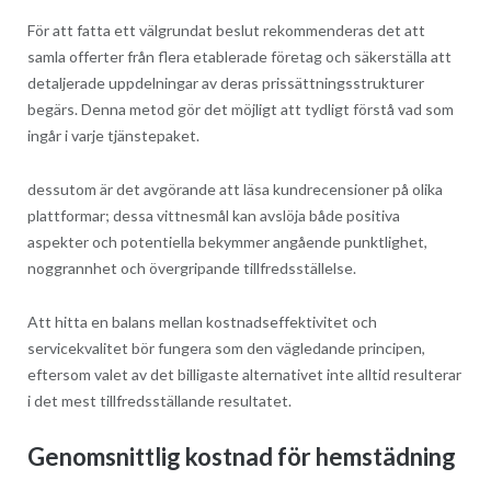
För att fatta ett välgrundat beslut rekommenderas det att
samla offerter från flera etablerade företag och säkerställa att
detaljerade uppdelningar av deras prissättningsstrukturer
begärs. Denna metod gör det möjligt att tydligt förstå vad som
ingår i varje tjänstepaket.
dessutom är det avgörande att läsa kundrecensioner på olika
plattformar; dessa vittnesmål kan avslöja både positiva
aspekter och potentiella bekymmer angående punktlighet,
noggrannhet och övergripande tillfredsställelse.
Att hitta en balans mellan kostnadseffektivitet och
servicekvalitet bör fungera som den vägledande principen,
eftersom valet av det billigaste alternativet inte alltid resulterar
i det mest tillfredsställande resultatet.
Genomsnittlig kostnad för hemstädning