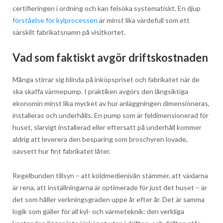
certifieringen i ordning och kan felsöka systematiskt. En djup
förståelse för kylprocessen
är minst lika värdefull som ett
särskilt fabrikatsnamn på visitkortet.
Vad som faktiskt avgör driftskostnaden
Många stirrar sig blinda på inköpspriset och fabrikatet när de
ska skaffa värmepump. I praktiken avgörs den långsiktiga
ekonomin minst lika mycket av hur anläggningen dimensioneras,
installeras och underhålls. En pump som är feldimensionerad för
huset, slarvigt installerad eller eftersatt på underhåll kommer
aldrig att leverera den besparing som broschyren lovade,
oavsett hur fint fabrikatet låter.
Regelbunden tillsyn – att köldmedienivån stämmer, att växlarna
är rena, att inställningarna är optimerade för just det huset – är
det som håller verkningsgraden uppe år efter år. Det är samma
logik som gäller för all kyl- och värmeteknik: den verkliga