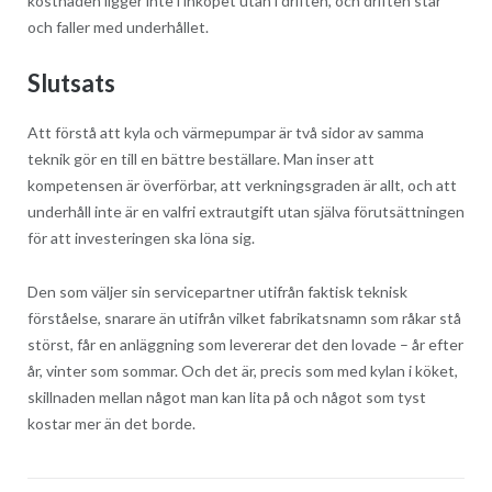
kostnaden ligger inte i inköpet utan i driften, och driften står
och faller med underhållet.
Slutsats
Att förstå att kyla och värmepumpar är två sidor av samma
teknik gör en till en bättre beställare. Man inser att
kompetensen är överförbar, att verkningsgraden är allt, och att
underhåll inte är en valfri extrautgift utan själva förutsättningen
för att investeringen ska löna sig.
Den som väljer sin servicepartner utifrån faktisk teknisk
förståelse, snarare än utifrån vilket fabrikatsnamn som råkar stå
störst, får en anläggning som levererar det den lovade – år efter
år, vinter som sommar. Och det är, precis som med kylan i köket,
skillnaden mellan något man kan lita på och något som tyst
kostar mer än det borde.