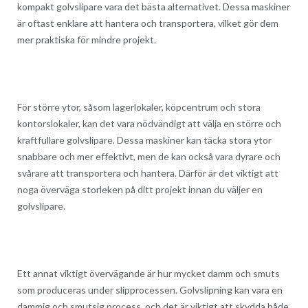
kompakt golvslipare vara det bästa alternativet. Dessa maskiner
är oftast enklare att hantera och transportera, vilket gör dem
mer praktiska för mindre projekt.
För större ytor, såsom lagerlokaler, köpcentrum och stora
kontorslokaler, kan det vara nödvändigt att välja en större och
kraftfullare golvslipare. Dessa maskiner kan täcka stora ytor
snabbare och mer effektivt, men de kan också vara dyrare och
svårare att transportera och hantera. Därför är det viktigt att
noga överväga storleken på ditt projekt innan du väljer en
golvslipare.
Ett annat viktigt övervägande är hur mycket damm och smuts
som produceras under slipprocessen. Golvslipning kan vara en
dammig och smutsig process, och det är viktigt att skydda både