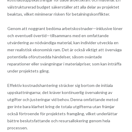
välstrukturerad budget säkerställer att alla delar av projektet
beaktas, vilket minimerar risken för betalningskonflikter.
Genom att noggrant bedöma arbetskostnader—inklusive löner
och eventuell övertid—tillsammans med en omfattande
utvärdering av nödvändiga material, kan individer utveckla en
mer realistisk ekonomisk ram. Det är också viktigt att överväga
potentiella oförutsedda händelser, såsom oväntade
reparationer eller svängningar i materialpriser, som kan inträffa
under projektets gång.
Effektiv kostnadshantering sträcker sig bortom de initiala
uppskattningarna; det kräver kontinuerlig övervakning av
utgifter och justeringar vid behov. Denna omfattande metod
ger inte bara klarhet kring de totala utgifterna utan främjar
också förtroende för projektets framgång, vilket underlättar
bättre beslutsfattande och resursallokering genom hela
processen.