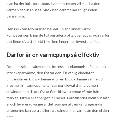
man ha det kallt på insidan. I värmepumpen vill man ha den
varma sidan in i huset. Maskinen däremellan är i grunden
densamma.
Den insikten förklarar en hel del – bland annat varför
kompetensen kring de två områdena ofta överlappar, och varför
det lönar sig att förstå tekniken innan man investerar i den.
Därför är en värmepump så effektiv
Det som gör en värmepump intressant ekonomiskt är att den
inte skapar värme, den flyttar den. En vanlig elradiator
omvandlar en kilowattimme el till en kilowattimme värme och
inte mer. En värmepump tar samma kilowattimme el, men
använder den till att flytta flera kilowattimmar värme från
marken, luften eller berget in i huset. Förhållandet mellan insatt
el och levererad värme är det som gör att en välfungerande
anläggning kan ge tre eller fyra gånger mer värme än den el den
drar.