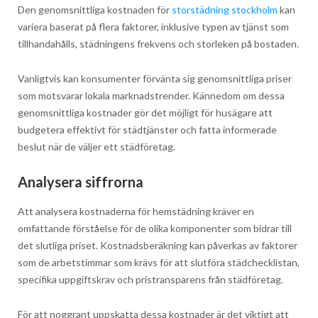
Den genomsnittliga kostnaden för
storstädning stockholm
kan
variera baserat på flera faktorer, inklusive typen av tjänst som
tillhandahålls, städningens frekvens och storleken på bostaden.
Vanligtvis kan konsumenter förvänta sig genomsnittliga priser
som motsvarar lokala marknadstrender. Kännedom om dessa
genomsnittliga kostnader gör det möjligt för husägare att
budgetera effektivt för städtjänster och fatta informerade
beslut när de väljer ett städföretag.
Analysera siffrorna
Att analysera kostnaderna för hemstädning kräver en
omfattande förståelse för de olika komponenter som bidrar till
det slutliga priset. Kostnadsberäkning kan påverkas av faktorer
som de arbetstimmar som krävs för att slutföra städchecklistan,
specifika uppgiftskrav och pristransparens från städföretag.
För att noggrant uppskatta dessa kostnader är det viktigt att