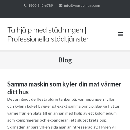
Skip
1800-345-6789
info@yourdomain.com
to
content
Ta hjälp med städningen |
Professionella städtjänster
Blog
Samma maskin som kyler din mat värmer
ditt hus
Det är något de flesta aldrig tänker på: värmepumpen i villan
och kylen i köket bygger på exakt samma princip. Bägge flyttar
värme från en plats till en annan med hjälp av ett köldmedium
som komprimeras och expanderar i ett slutet kretslopp.
Skillnaden är bara vilken sida man är intresserad av. I kylen vill